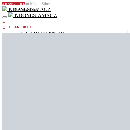
Pedoman Media Siber
SUBSCRIBE
Hubungi Kami
ARTIKEL
BERITA PARIWISATA
DESTINASI WISATA
PANDUAN WISATA
KULINER
AGENDA
ID PEOPLE
VIDEO
JALAN JAJAN
VIDEO KEMENPAR
VIDEO PENDEK
ID STORIES