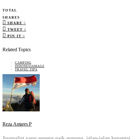
TOTAL
0
SHARES
SHARE
0
TWEET
0
PIN IT
0
Related Topics
CAMPING
INDONESIAMAGZ
TRAVEL TIPS
Reza Antares P
Journalist yang seneng naik gunung, jalan-jalan kepantai,