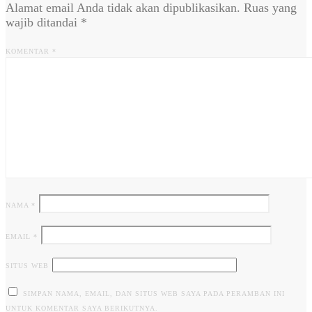
Alamat email Anda tidak akan dipublikasikan.
Ruas yang
wajib ditandai
*
KOMENTAR
*
NAMA
*
EMAIL
*
SITUS WEB
SIMPAN NAMA, EMAIL, DAN SITUS WEB SAYA PADA PERAMBAN INI
UNTUK KOMENTAR SAYA BERIKUTNYA.