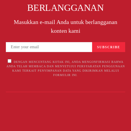
BERLANGGANAN
Masukkan e-mail Anda untuk berlangganan
konten kami
SUBSCRIBE
DENGAN MENCENTANG KOTAK INI, ANDA MENGONFIRMASI BAHWA
ANDA TELAH MEMBACA DAN MENYETUJUI PERSYARATAN PENGGUNAAN
KAMI TERKAIT PENYIMPANAN DATA YANG DIKIRIMKAN MELALUI
FORMULIR INI.