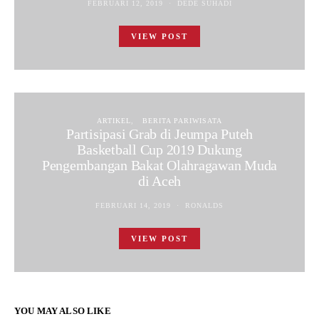
FEBRUARI 12, 2019
DEDE SUHADI
VIEW POST
ARTIKEL
BERITA PARIWISATA
Partisipasi Grab di Jeumpa Puteh
Basketball Cup 2019 Dukung
Pengembangan Bakat Olahragawan Muda
di Aceh
FEBRUARI 14, 2019
RONALDS
VIEW POST
YOU MAY ALSO LIKE