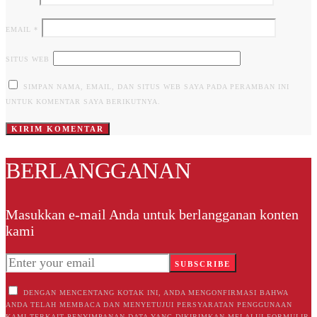
EMAIL
*
SITUS WEB
SIMPAN NAMA, EMAIL, DAN SITUS WEB SAYA PADA PERAMBAN INI
UNTUK KOMENTAR SAYA BERIKUTNYA.
BERLANGGANAN
Masukkan e-mail Anda untuk berlangganan konten
kami
SUBSCRIBE
DENGAN MENCENTANG KOTAK INI, ANDA MENGONFIRMASI BAHWA
ANDA TELAH MEMBACA DAN MENYETUJUI PERSYARATAN PENGGUNAAN
KAMI TERKAIT PENYIMPANAN DATA YANG DIKIRIMKAN MELALUI FORMULIR