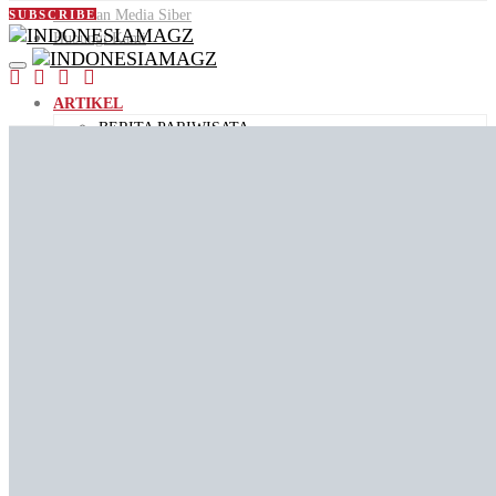
Pedoman Media Siber
SUBSCRIBE
Hubungi Kami
ARTIKEL
BERITA PARIWISATA
DESTINASI WISATA
PANDUAN WISATA
KULINER
AGENDA
ID PEOPLE
VIDEO
JALAN JAJAN
VIDEO KEMENPAR
VIDEO PENDEK
ID STORIES