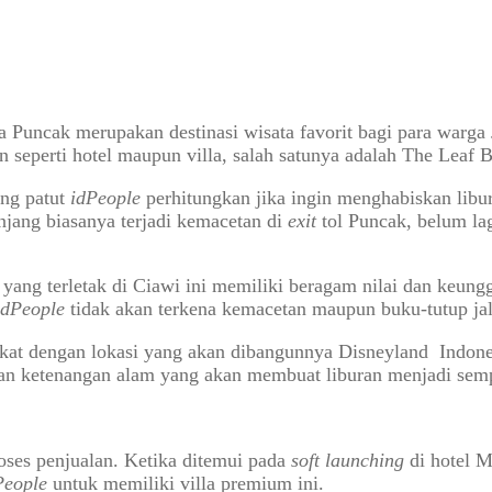
 Puncak merupakan destinasi wisata favorit bagi para warg
 seperti hotel maupun villa, salah satunya adalah The Leaf B
ang patut
idPeople
perhitungkan jika ingin menghabiskan libu
jang biasanya terjadi kemacetan di
exit
tol Puncak, belum la
ang terletak di Ciawi ini memiliki beragam nilai dan keungg
idPeople
tidak akan terkena kemacetan maupun buku-tutup jal
dekat dengan lokasi yang akan dibangunnya Disneyland Indone
an ketenangan alam yang akan membuat liburan menjadi sem
oses penjualan. Ketika ditemui pada
soft launching
di hotel 
People
untuk memiliki villa premium ini.