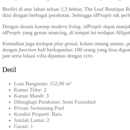
Berdiri di atas lahan seluas 1,3 hektar, The Leaf Boutique 
diisi dengan berbagai perabotan. Sehingga
idPeople
tak per
Dengan desain konsep
modern living
,
idPeople
dapat manjak
idPeople
yang gemar mancing, di tempat ini terdapat
Alliga
Kemudian juga terdapat
play groud
, kolam renang umum,
g
dengan
function hall
berkapasitas 100 orang yang bisa digun
jam serta lokasi villa dipantau dengan cctv.
Detil
Luas Bangunan: 152,00 m²
Kamar Tidur: 2
Kamar Mandi: 3
Dilengkapi Perabotan: Semi Furnished
Private Swimming Pool
Kondisi Properti: Baru
Jumlah Lantai: 2
Garasi: 1