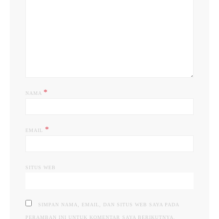
*
NAMA
*
EMAIL
SITUS WEB
SIMPAN NAMA, EMAIL, DAN SITUS WEB SAYA PADA
PERAMBAN INI UNTUK KOMENTAR SAYA BERIKUTNYA.