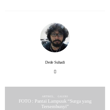
Dede Suhadi
ARTIKEL
GALERI
FOTO : Pantai Lampuuk “Surga yang
Tersembunyi”