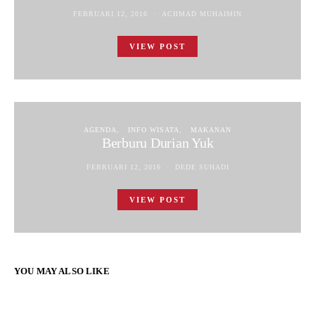
FEBRUARI 12, 2016
ACHMAD MUHAIMIN
VIEW POST
AGENDA
INFO WISATA
MAKANAN
Berburu Durian Yuk
FEBRUARI 12, 2016
DEDE SUHADI
VIEW POST
YOU MAY ALSO LIKE