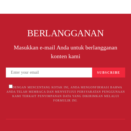
BERLANGGANAN
Masukkan e-mail Anda untuk berlangganan
konten kami
SUBSCRIBE
DENGAN MENCENTANG KOTAK INI, ANDA MENGONFIRMASI BAHWA
ANDA TELAH MEMBACA DAN MENYETUJUI PERSYARATAN PENGGUNAAN
KAMI TERKAIT PENYIMPANAN DATA YANG DIKIRIMKAN MELALUI
FORMULIR INI.