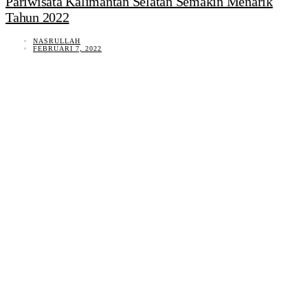
Pariwisata Kalimantan Selatan Semakin Menarik
Tahun 2022
NASRULLAH
FEBRUARI 7, 2022